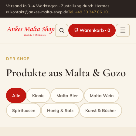
Versand in 3–4 Werktagen · Zustellung durch Hermes
✉ kontakt@ankes-malta-shop.de
Tel. +49 30 347 06 101
☰
🛒 Warenkorb ·
0
Men
DER SHOP
Produkte aus Malta & Gozo
Alle
Kinnie
Malta Bier
Malta Wein
Spirituosen
Honig & Salz
Kunst & Bücher