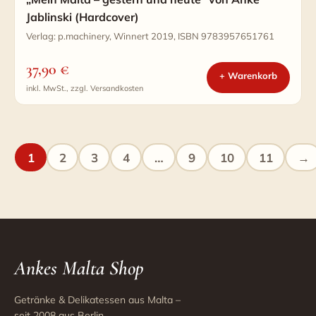
Jablinski (Hardcover)
Verlag: p.machinery, Winnert 2019, ISBN 9783957651761
37,90
€
+ Warenkorb
inkl. MwSt., zzgl. Versandkosten
1
2
3
4
…
9
10
11
→
Ankes Malta Shop
Getränke & Delikatessen aus Malta –
seit 2008 aus Berlin.