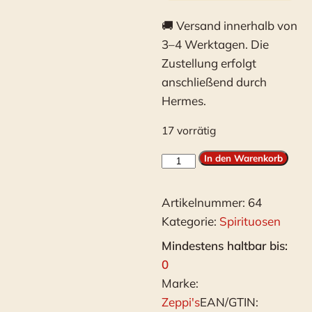
🚚
Versand innerhalb von
3–4 Werktagen. Die
Zustellung erfolgt
anschließend durch
Hermes.
17 vorrätig
Zeppi’s
In den Warenkorb
Bajtra
(Kaktusfeigenlikör)-
Artikelnummer:
64
0,7l
Kategorie:
Spirituosen
Menge
Mindestens haltbar bis:
0
Marke:
Zeppi's
EAN/GTIN: