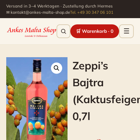
Versand in 3–4 Werktagen · Zustellung durch Hermes
✉ kontakt@ankes-malta-shop.de
Tel. +49 30 347 06 101
☰
🛒 Warenkorb ·
0
Men
Zeppi’s
Bajtra
(Kaktusfeigen
0,7l